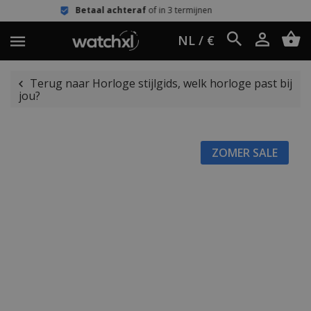
etaal achteraf
of in 3 termijnen
Eenv
NL / €
Terug naar Horloge stijlgids, welk horloge past bij
jou?
ZOMER SALE