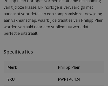
Philipp Plein horloges vormen de ultieme belichaming
van tijdloze klasse. Elk horloge is vervaardigd met
aandacht voor detail en een compromisloze toewijding
aan vakmanschap, waarbij de tradities van Philipp Plein
worden vertaald naar een subliem uurwerk dat
perfectie uitstraalt.
Specificaties
Merk
Philipp Plein
SKU
PWPTA0424
EAN Code
7630615158716
Heren of dames
Heren