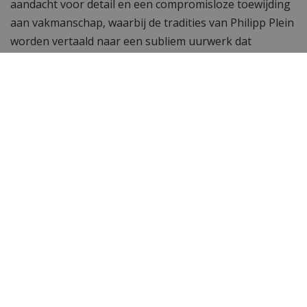
aandacht voor detail en een compromisloze toewijding
aan vakmanschap, waarbij de tradities van Philipp Plein
worden vertaald naar een subliem uurwerk dat
perfectie uitstraalt.
Wil je meer zien? Bekijk ook de andere
Philipp Plein
horloges.
Toch op zoek naar iets anders? Neem dan een kijkje bij
het complete assortiment
horloges
van WatchXL!
Specificaties
Merk
Philipp Plein
SKU
PWVBA0523