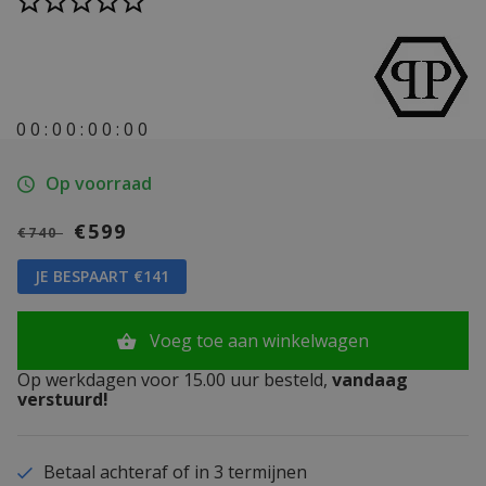
0
0
:
0
0
:
0
0
:
0
0
Op voorraad
€599
€740
JE BESPAART €141
Voeg toe aan winkelwagen
Op werkdagen voor 15.00 uur besteld,
vandaag
verstuurd!
Betaal achteraf of in 3 termijnen