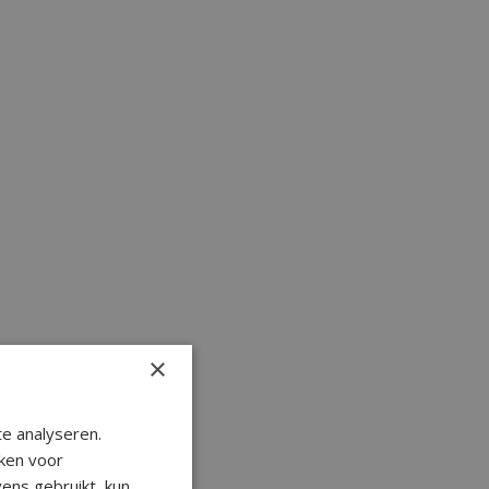
×
e analyseren.
ken voor
ens gebruikt, kun