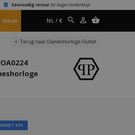
Eenvoudig retour
60 dagen bedenktijd
NL / €
Nieuw
Terug naar Dameshorloge Outlet
WPOA0224
meshorloge
SPAART €91