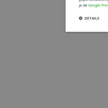
je de
Google Priv
DETAILS