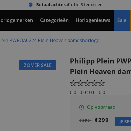
Betaal achteraf
of in 3 termijnen
orlogemerken
Categorieën
Horlogenieuws
Sale
 Plein PWPOA0224 Plein Heaven dameshorloge
Philipp Plein P
ZOMER SALE
Plein Heaven da
0
0
:
0
0
:
0
0
:
0
0
Op voorraad
€299
€390
JE BE