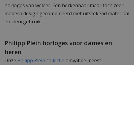
horloges van weleer. Een herkenbaar maar toch zeer
modern design gecombineerd met uitstekend materiaal
en kleurgebruik.
Philipp Plein horloges voor dames en
heren
Onze
Philipp Plein collectie
omvat de meest
spectaculaire en moderne horloges van dit moment.
Uitstekende kwaliteit, opvallend design en bijzonder
geschikt voor liefhebbers van designermerken. Veel
bekende celebrities dragen Philipp Plein merkkleding
en merkhorloges. Lindsay Lohan, Snoop Dogg, Grace
Jones en Rita Ora werden al gespot met een door
Philipp Plein ontworpen uurwerk.