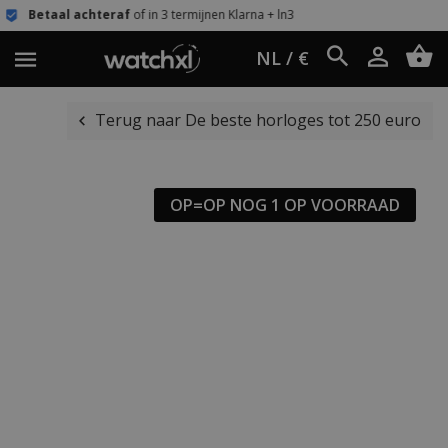
hteraf
of in 3 termijnen Klarna + ln3
Eenvou
NL / €
Terug naar De beste horloges tot 250 euro
OP=OP NOG 1 OP VOORRAAD