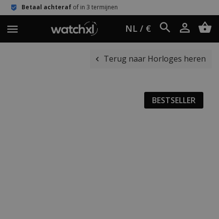
raf
of in 3 termijnen
Eenvoudig reto
NL / €
Terug naar Horloges heren
BESTSELLER