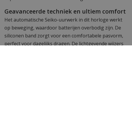
Geavanceerde techniek en ultiem comfort
Het automatische Seiko-uurwerk in dit horloge werkt
op beweging, waardoor batterijen overbodig zijn. De
siliconen band zorgt voor een comfortabele pasvorm,
perfect voor dagelijks dragen. De lichtgevende wijzers
maken het horloge ook in het donker goed afleesbaar.
Voor de man die durft
Dit horloge is gemaakt voor mannen die niet bang zijn
om op te vallen. The $keleton is de perfecte mix van
high fashion en brute kracht. Of je nu een business
meeting hebt of een avond uit gaat, dit horloge trekt
gegarandeerd de aandacht. Wil jij een horloge dat luxe
en lef uitstraalt? Dan is The $keleton jouw perfecte
match.