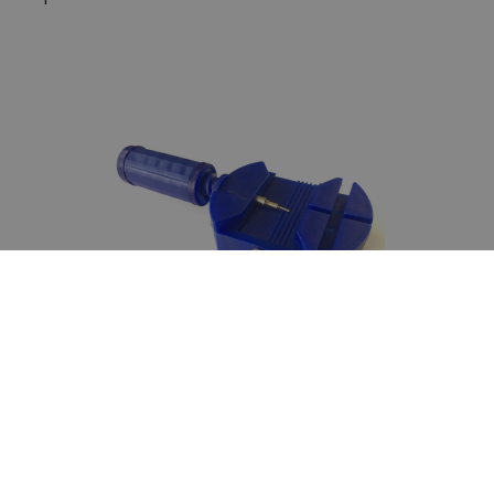
Inkortbare schakelband
De horlogeband van dit uurwerk kan gemakkelijk
ingekort worden met de door ons gratis bijgeleverde
horlogebandinkorter.