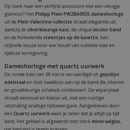
Op zoek naar een verfijnd accessoire met een vleugje
glamour? Het
Philipp Plein PW2BA0925 dameshorloge
uit de
Plein Valentine collectie
straalt elegantie uit
dankzij de
zilverkleurige kast
, de chique
bicolor band
en de fonkelende
steentjes op de lunette
. Een
stijlvolle keuze voor wie houdt van subtiele luxe en
tijdloze vormgeving.
Dameshorloge met quartz uurwerk
De ronde kast van 38 mm is vervaardigd uit
gepolijst
edelstaal
en sluit naadloos aan op de band die zilveren
en goudkleurige schakels combineert. De wijzerplaat
straalt eenvoud en klasse uit, met een rustige
uitstraling analoge tijdsweergave. Aangedreven door
een
Quartz uurwerk
weet je zeker dat je altijd op tijd
bent. Het geheel is afgewerkt met sterk
mineraalglas
,
dat bestand is tegen krassen.