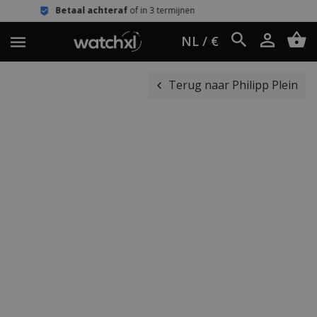
aal achteraf
of in 3 termijnen
Eenvou
NL / €
Terug naar Philipp Plein