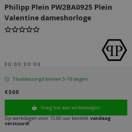
Philipp Plein PW2BA0925 Plein
Valentine dameshorloge
0
0
:
0
0
:
0
0
:
0
0
Thuisbezorgd binnen 5-10 dagen
€500
Voeg toe aan winkelwagen
Op werkdagen voor 15.00 uur besteld,
vandaag
verstuurd!