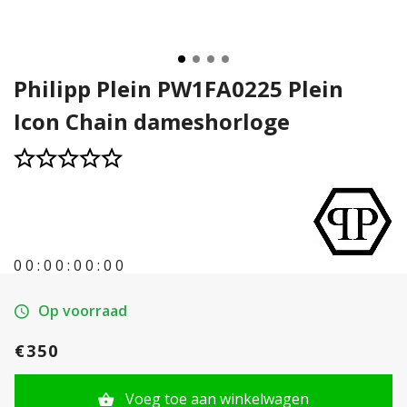
Philipp Plein PW1FA0225 Plein
Icon Chain dameshorloge
0
0
:
0
0
:
0
0
:
0
0
Op voorraad
€350
Voeg toe aan winkelwagen