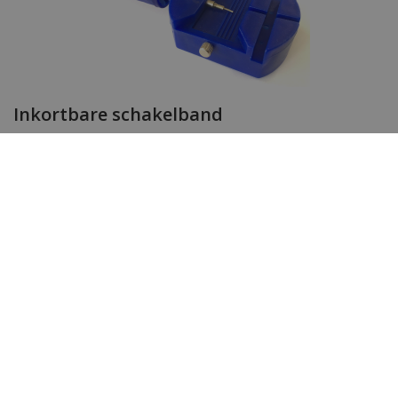
Inkortbare schakelband
De horlogeband van dit tijdloze Paul Rich Star Dust
uurwerk kan gemakkelijk ingekort worden met de door
ons gratis bijgeleverde horlogebandinkorter.
Wil je meer zien? Bekijk ook de andere
Paul Rich
horloges.
Toch op zoek naar iets anders? Neem dan een kijkje bij
het complete assortiment
dameshorloges
&
herenhorloges
van WatchXL!