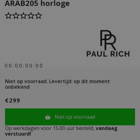
ARAB205 horloge
0
0
:
0
0
:
0
0
:
0
0
Niet op voorraad.
Levertijd: op dit moment
onbekend
€299
Niet op voorraad
Op werkdagen voor 15.00 uur besteld,
vandaag
verstuurd!