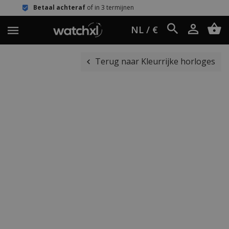
chteraf
of in 3 termijnen
Eenvoudig r
NL / €
Terug naar Kleurrijke horloges