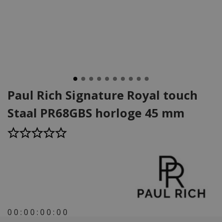
Paul Rich Signature Royal touch
Staal PR68GBS horloge 45 mm
0
0
:
0
0
:
0
0
:
0
0