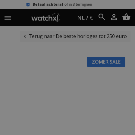
etaal achteraf
of in 3 termijnen
Een
NL / €
Terug naar De beste horloges tot 250 euro
ZOMER SALE