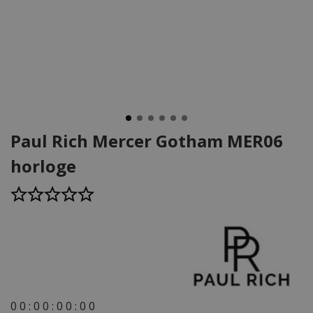
Paul Rich Mercer Gotham MER06
horloge
0
0
:
0
0
:
0
0
:
0
0