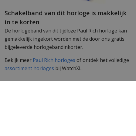
Schakelband van dit horloge is makkelijk
in te korten
De horlogeband van dit tijdloze Paul Rich horloge kan
gemakkelijk ingekort worden met de door ons gratis
bijgeleverde horlogebandinkorter.
Bekijk meer
Paul Rich horloges
of ontdek het volledige
assortiment horloges
bij WatchXL.
Specificaties
Merk
Paul Rich
SKU
MER06