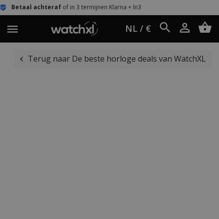
f
of in 3 termijnen Klarna + ln3
Eenvoudig r
NL / €
Terug naar De beste horloge deals van WatchXL