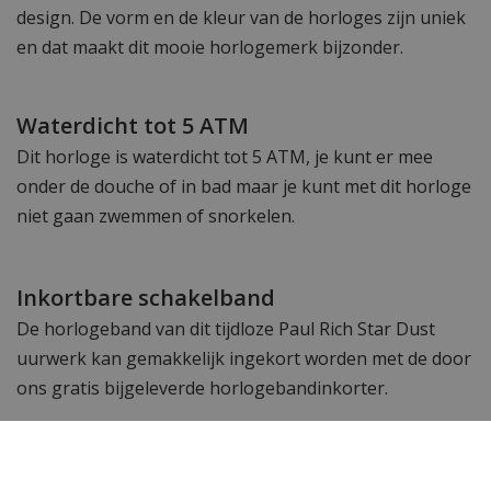
design. De vorm en de kleur van de horloges zijn uniek
en dat maakt dit mooie horlogemerk bijzonder.
Waterdicht tot 5 ATM
Dit horloge is waterdicht tot 5 ATM, je kunt er mee
onder de douche of in bad maar je kunt met dit horloge
niet gaan zwemmen of snorkelen.
Inkortbare schakelband
De horlogeband van dit tijdloze Paul Rich Star Dust
uurwerk kan gemakkelijk ingekort worden met de door
ons gratis bijgeleverde horlogebandinkorter.
Wil je meer zien? Bekijk ook de andere
Paul Rich