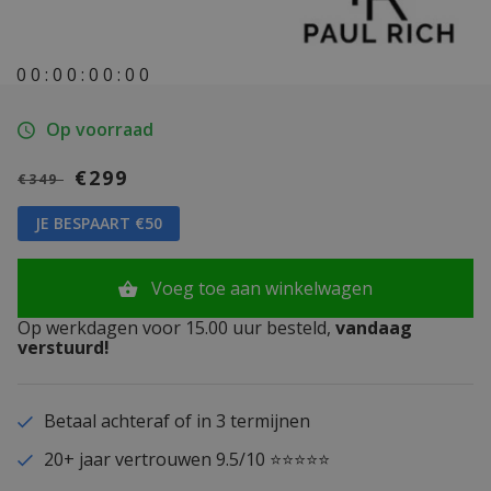
0
0
:
0
0
:
0
0
:
0
0
Op voorraad
€299
€349
JE BESPAART €50
Voeg toe aan winkelwagen
Op werkdagen voor 15.00 uur besteld,
vandaag
verstuurd!
Betaal achteraf of in 3 termijnen
20+ jaar vertrouwen 9.5/10 ⭐⭐⭐⭐⭐