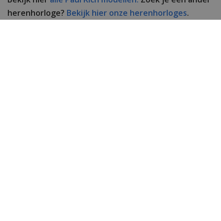
herenhorloge?
Bekijk hier onze herenhorloges
.
Heb je nog vragen of opmerkingen? Neem gerust
contact met ons op. Bel 0592-707213 of
mail
ons.
Specificaties
Merk
Paul Rich
SKU
PR68SBL
EAN Code
0733569986576