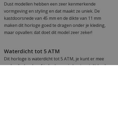
Dust modellen hebben een zeer kenmerkende
vormgeving en styling en dat maakt ze uniek. De
kastdoorsnede van 45 mm en de dikte van 11 mm
maken dit horloge goed te dragen onder je kleding,
maar opvallen: dat doet dit model zeer zeker!
Waterdicht tot 5 ATM
Dit horloge is waterdicht tot 5 ATM, je kunt er mee
onder de douche of in bad maar je kunt met dit horloge
niet gaan zwemmen of snorkelen.
Inkortbare schakelband
De horlogeband van dit tijdloze Paul Rich horloge kan
gemakkelijk ingekort worden met de door ons gratis
bijgeleverde horlogebandinkorter.