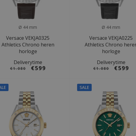
Ø 44 mm
Ø 44 mm
Versace VEKJA0325
Versace VEKJA0225
Athletics Chrono heren
Athletics Chrono here
horloge
horloge
Deliverytime
Deliverytime
€599
€599
€1.080
€1.080
ALE
SALE