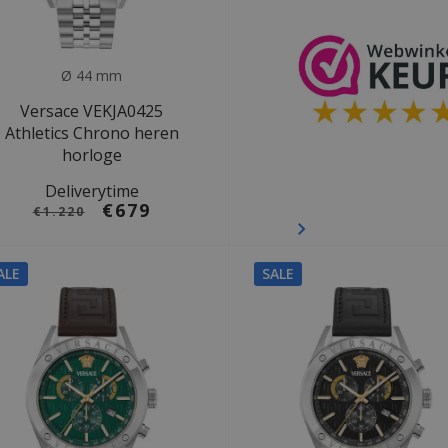
Ø 44 mm
Versace VEKJA0425
Athletics Chrono heren
horloge
Deliverytime
€679
€1.220
ALE
SALE