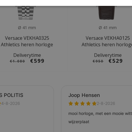
Ø 41 mm
Ø 41 mm
Versace VEKHA0325
Versace VEKHA0125
Athletics heren horloge
Athletics heren horlog
Deliverytime
Deliverytime
€599
€529
€1.080
€950