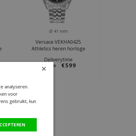
Ø 41 mm
Versace VEKHA0425
e
Athletics heren horloge
Deliverytime
€599
€1.080
×
e analyseren.
ken voor
ens gebruikt, kun
CCEPTEREN