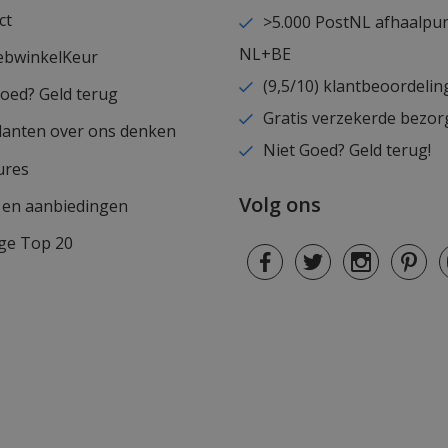
ct
>5.000 PostNL afhaalpu
NL+BE
ebwinkelKeur
(9,5/10) klantbeoordelin
goed? Geld terug
Gratis verzekerde bezor
lanten over ons denken
Niet Goed? Geld terug!
ures
Volg ons
s en aanbiedingen
ge Top 20