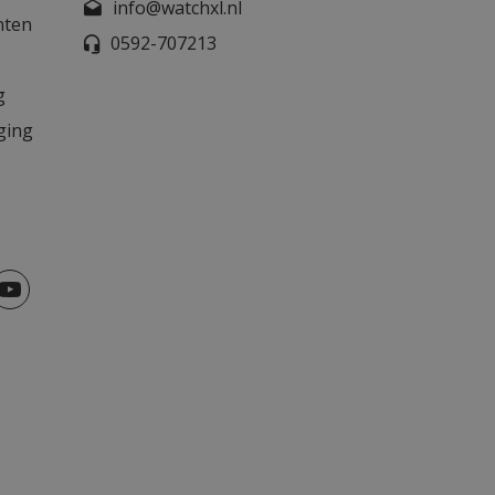
info@watchxl.nl
nten
0592-707213
g
ging