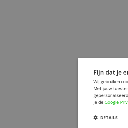
Fijn dat je e
S
Wij gebruiken co
Met jouw toestem
gepersonaliseerd
je de
Google Priv
DETAILS