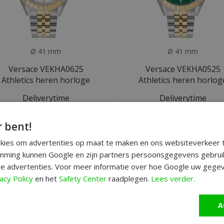
Ø 41 mm
Ø 41 mm
Versace VEKHA0625
Versace VEKHA0525
Athletics heren horloge
Athletics heren horlog
Deliverytime
Deliverytime
€639
€639
€1.150
€1.150
r bent!
ALE
SALE
okies om advertenties op maat te maken en ons websiteverkeer t
ming kunnen Google en zijn partners persoonsgegevens gebrui
e advertenties. Voor meer informatie over hoe Google uw gegev
acy Policy
en het
Safety Center
raadplegen.
Lees verder.
A