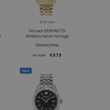
Ø 41 mm
Versace VEKHA0725
n
Athletics heren horloge
Deliverytime
€679
€1.220
SALE