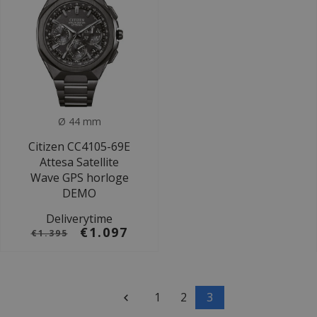
Ø 44 mm
Citizen CC4105-69E
Attesa Satellite
Wave GPS horloge
DEMO
Deliverytime
€1.097
€1.395
1
2
3