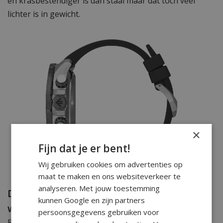
en krasbestendiger is dan staal maar dat toch veel
lichter is in gewicht.
×
Fijn dat je er bent!
Wij gebruiken cookies om advertenties op
maat te maken en ons websiteverkeer te
analyseren. Met jouw toestemming
Duikhorloges van Citizen: voor elke
kunnen Google en zijn partners
watersporter
persoonsgegevens gebruiken voor
Ben je op zoek naar een écht duikhorloge? Eentje