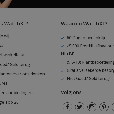
is WatchXL?
Waarom WatchXL?
jn wij
60 Dagen bedenktijd
ct
>5.000 PostNL afhaalpu
NL+BE
ebwinkelKeur
(9,5/10) klantbeoordelin
goed? Geld terug
Gratis verzekerde bezor
lanten over ons denken
Niet Goed? Geld terug!
ures
Volg ons
s en aanbiedingen
ge Top 20