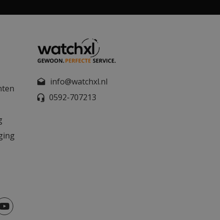
info@watchxl.nl
nten
0592-707213
g
ging