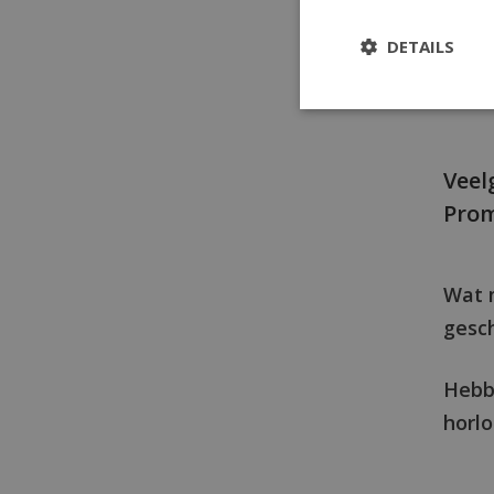
besta
DETAILS
navige
Land b
Veel
Prom
Wat 
gesch
Hebb
horl