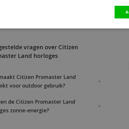
nd tegen ruwe omgevingen. Of je nu klimt,
A
ert of de wildernis verkent, een Promaster
iedt altijd betrouwbaarheid en precisie.
gestelde vragen over Citizen
aster Land horloges
maakt Citizen Promaster Land
ikt voor outdoor gebruik?
en de Citizen Promaster Land
oges zonne-energie?