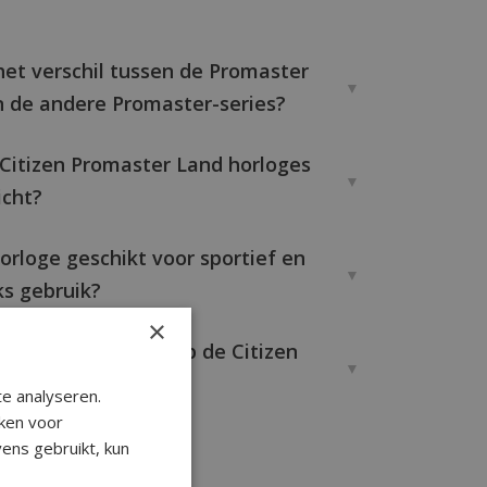
het verschil tussen de Promaster
 de andere Promaster-series?
 Citizen Promaster Land horloges
icht?
horloge geschikt voor sportief en
ks gebruik?
×
as wordt gebruikt op de Citizen
ter Land horloges?
e analyseren.
ken voor
ens gebruikt, kun