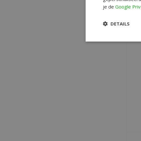
je de
Google Priv
DETAILS