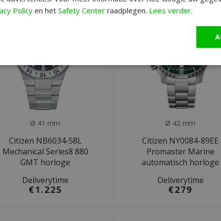
acy Policy
en het
Safety Center
raadplegen.
Lees verder.
A
Ø 41 mm
Ø 42 mm
Citizen NB6034-58L
Citizen NY0084-89EE
Mechanical Series8 880
Promaster Marine
GMT horloge
automatisch horloge
Deliverytime
Deliverytime
€1.225
€279