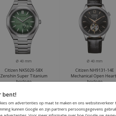
Ø 40 mm
Ø 40 mm
Citizen NK5020-58X
Citizen NH9131-14E
Zenshin Super Titanium
Mechanical Open Hear
horloge
horloge
Deliverytime
Deliverytime
r bent!
€499
€189
okies om advertenties op maat te maken en ons websiteverkeer t
ming kunnen Google en zijn partners persoonsgegevens gebrui
e advertenties. Voor meer informatie over hoe Google uw gegev