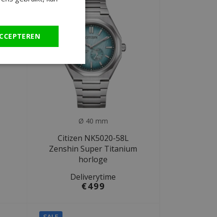
CCEPTEREN
Ø 40 mm
Citizen NK5020-58L
Zenshin Super Titanium
horloge
Deliverytime
€499
SALE