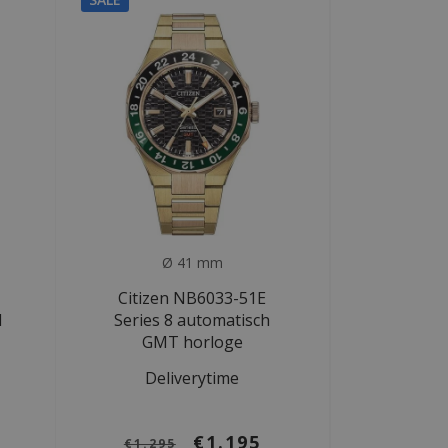
Ø 41 mm
Citizen NB6033-51E
l
Series 8 automatisch
GMT horloge
Deliverytime
€1.195
€1.295