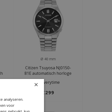
Ø 40 mm
Citizen Tsuyosa NJ0150-
th
81E automatisch horloge
Deliverytime
×
€299
e analyseren.
ken voor
ens gebruikt, kun