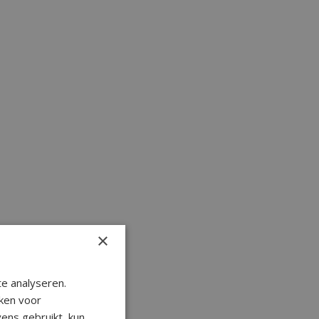
×
e analyseren.
ken voor
ens gebruikt, kun