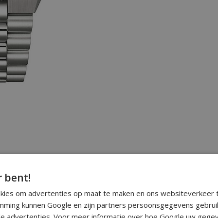
r bent!
okies om advertenties op maat te maken en ons websiteverkeer t
ming kunnen Google en zijn partners persoonsgegevens gebrui
e advertenties. Voor meer informatie over hoe Google uw gegev