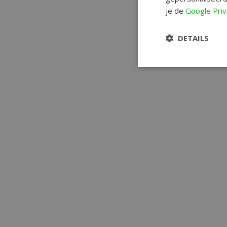
je de
Google Priv
DETAILS