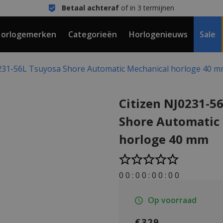
Betaal achteraf
of in 3 termijnen
orlogemerken
Categorieën
Horlogenieuws
Sale
0231-56L Tsuyosa Shore Automatic Mechanical horloge 40 
Citizen NJ0231-5
Shore Automatic
horloge 40 mm
0
0
:
0
0
:
0
0
:
0
0
Op voorraad
€329