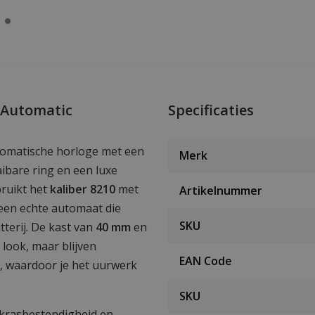
 Automatic
Specificaties
utomatische horloge met een
Merk
aibare ring en een luxe
bruikt het
kaliber 8210
met
Artikelnummer
 een echte automaat die
SKU
terij. De kast van
40 mm
en
look, maar blijven
EAN Code
, waardoor je het uurwerk
SKU
krasbestendigheid en