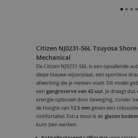
Citizen NJ0231-56L Tsuyosa Shore
Mechanical
De Citizen NJ0231-56L is een opvallende a
diepe blauwe wijzerplaat, een sportieve dra
afwerking die je meteen voelt. Dit model ge
een
gangreserve van 42 uur
. Je draagt dus
energie opbouwt door beweging, zonder bat
de hoogte van
12.5 mm
geven een robuuste 
comfortabel. Extra mooi is de
glazen bodem
kunt zien werken.
Antireflecterend saffierglas
voor sterke 