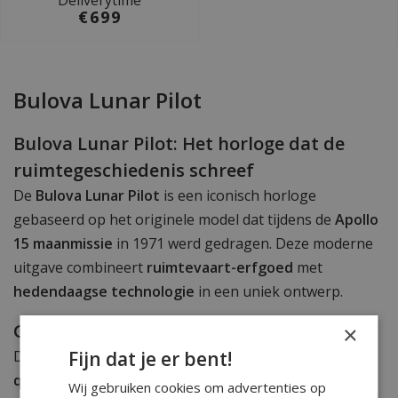
Deliverytime
€699
Bulova Lunar Pilot
Bulova Lunar Pilot: Het horloge dat de
ruimtegeschiedenis schreef
De
Bulova Lunar Pilot
is een iconisch horloge
gebaseerd op het originele model dat tijdens de
Apollo
15 maanmissie
in 1971 werd gedragen. Deze moderne
uitgave combineert
ruimtevaart-erfgoed
met
hedendaagse technologie
in een uniek ontwerp.
Gebouwd voor precisie en prestaties
×
Fijn dat je er bent!
De Lunar Pilot is uitgerust met een
high-performance
quartz-uurwerk
met een frequentie van 262 kHz. Dit
Wij gebruiken cookies om advertenties op