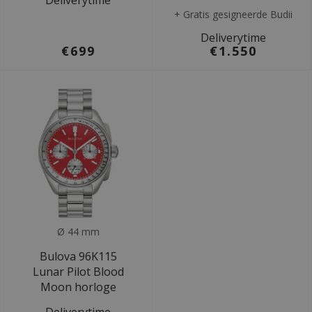
Deliverytime
+ Gratis gesigneerde Budii
Deliverytime
€699
€1.550
Ø 44 mm
Bulova 96K115
Lunar Pilot Blood
Moon horloge