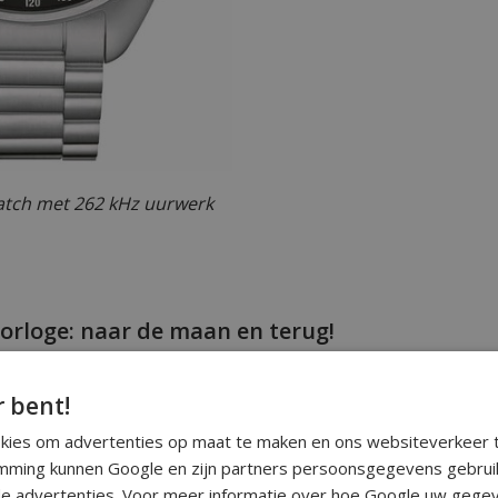
tch met 262 kHz uurwerk
rloge: naar de maan en terug!
ilot moon horloge is verkrijgbaar in twee versies. Op dit
et stalen band op voorraad. Best een gaaf collectors item en
r bent!
ke verjaardag een mooi verhaal te vertellen!
okies om advertenties op maat te maken en ons websiteverkeer t
ming kunnen Google en zijn partners persoonsgegevens gebrui
e advertenties. Voor meer informatie over hoe Google uw gegev