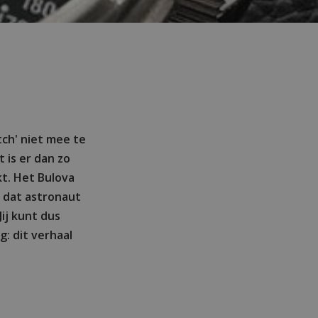
tch' niet mee te
t is er dan zo
kt. Het Bulova
e dat astronaut
Jij kunt dus
: dit verhaal