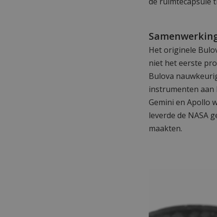
de ruimtecapsule t
Samenwerking
Het originele Bul
niet het eerste pr
Bulova nauwkeurige
instrumenten aan b
Gemini en Apollo 
leverde de NASA ge
maakten.