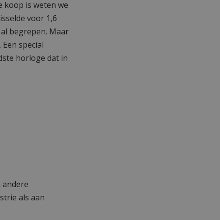
e koop is weten we
isselde voor 1,6
t al begrepen. Maar
 Een special
dste horloge dat in
n andere
trie als aan