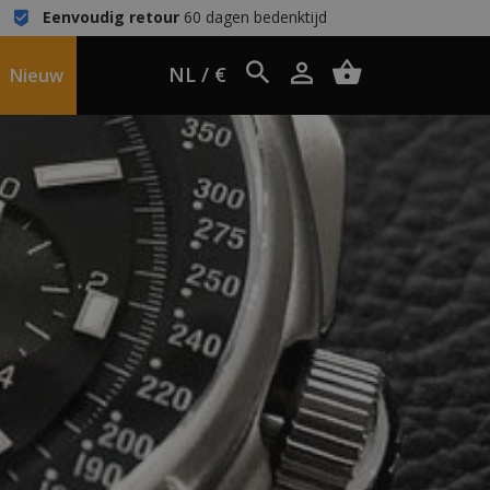
Eenvoudig retour
60 dagen bedenktijd
NL / €
Nieuw