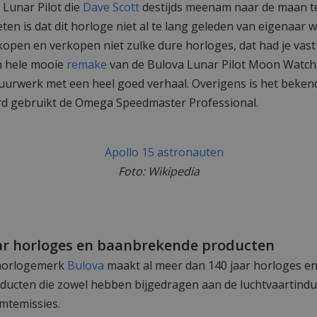
 Lunar Pilot die
Dave Scott
destijds meenam naar de maan t
ten is dat dit horloge niet al te lang geleden van eigenaar w
j kopen en verkopen niet zulke dure horloges, dat had je vas
n hele mooie
remake
van de Bulova Lunar Pilot Moon Watch.
 uurwerk met een heel goed verhaal. Overigens is het beken
rd gebruikt de Omega Speedmaster Professional.
Foto: Wikipedia
aar horloges en baanbrekende producten
horlogemerk
Bulova
maakt al meer dan 140 jaar horloges e
ucten die zowel hebben bijgedragen aan de luchtvaartindus
imtemissies.