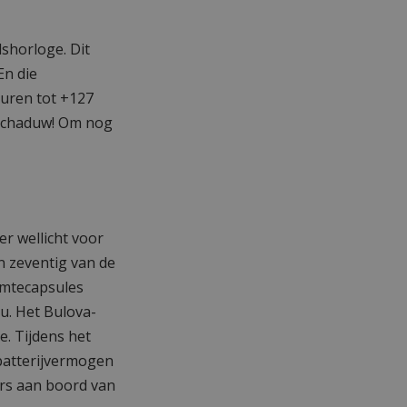
shorloge. Dit
En die
uren tot +127
 schaduw! Om nog
r wellicht voor
n zeventig van de
uimtecapsules
u. Het Bulova-
e. Tijdens het
batterijvermogen
rs aan boord van