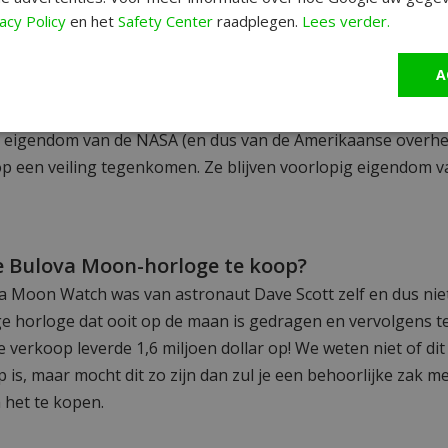
master
acy Policy
en het
Safety Center
raadplegen.
Lees verder.
 Omega Speedmaster door de astronauten van de NASA gebru
een astronaut een Bulova meenam was dus meer uitzonder
A
et het feit dat de Speedmaster van astronaut Dave Scott def
 een welkome vervanging. De Omega maanhorloges die geb
 eigendom van de NASA (en dus van de Amerikaanse overheid
op een veiling tegenkomen. Ze blijven voorlopig eigendom 
le Bulova Moon-horloge te koop?
a Moon Watch was van astronaut Dave Scott zelf en dus nie
ge horloge dat ooit op de maan is gedragen en vervolgens t
 verkoop leverde 1,6 miljoen dollar op! We weten niet of di
 is, maar mocht dit zo zijn dan zul je een behoorlijke zak m
het te kopen.