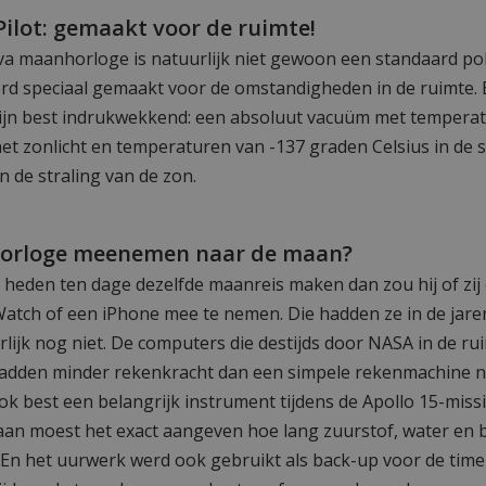
ilot: gemaakt voor de ruimte!
va maanhorloge is natuurlijk niet gewoon een standaard pol
rd speciaal gemaakt voor de omstandigheden in de ruimte. 
jn best indrukwekkend: een absoluut vacuüm met temperat
het zonlicht en temperaturen van -137 graden Celsius in de
n de straling van de zon.
horloge meenemen naar de maan?
heden ten dage dezelfde maanreis maken dan zou hij of zij e
atch of een iPhone mee te nemen. Die hadden ze in de jare
lijk nog niet. De computers die destijds door NASA in de r
adden minder rekenkracht dan een simpele rekenmachine n
k best een belangrijk instrument tijdens de Apollo 15-missi
an moest het exact aangeven hoe lang zuurstof, water en 
En het uurwerk werd ook gebruikt als back-up voor de time