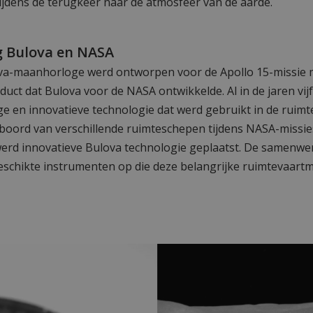
ijdens de terugkeer naar de atmosfeer van de aarde.
 Bulova en NASA
ova-maanhorloge werd ontworpen voor de Apollo 15-missie 
oduct dat Bulova voor de NASA ontwikkelde. Al in de jaren vi
 en innovatieve technologie dat werd gebruikt in de ruimte
oord van verschillende ruimteschepen tijdens NASA-missies
werd innovatieve Bulova technologie geplaatst. De samenwe
schikte instrumenten op die deze belangrijke ruimtevaartm