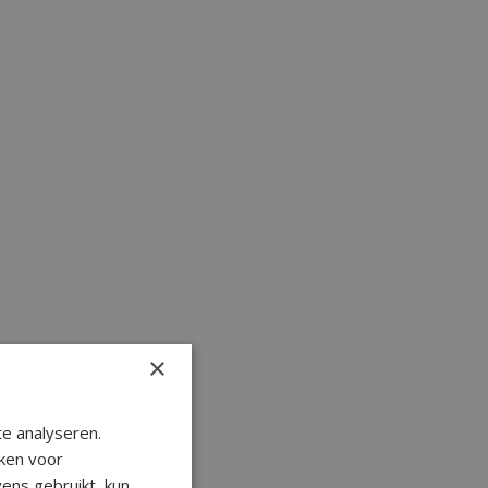
 moment hebben we
×
 met dit horloge
e analyseren.
ken voor
ens gebruikt, kun