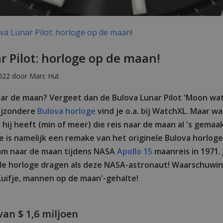
a Lunar Pilot: horloge op de maan!
r Pilot: horloge op de maan!
022 door Marc Hut
naar de maan? Vergeet dan de Bulova Lunar Pilot 'Moon wa
bijzondere
Bulova horloge
vind je o.a. bij WatchXL. Maar wa
 hij heeft (min of meer) die reis naar de maan al 's gemaa
ge is namelijk een remake van het originele Bulova horlog
m naar de maan tijdens NASA
Apollo 15
maanreis in 1971. 
de horloge dragen als deze NASA-astronaut! Waarschuwing
Kuifje, mannen op de maan'-gehalte!
an $ 1,6 miljoen