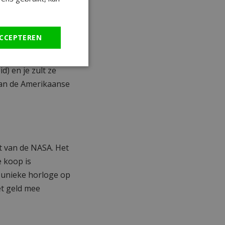
ikt als
ing dan regel maar
CCEPTEREN
ect bleek te zijn.
ruikt werden voor
) en je zult ze
van de Amerikaanse
t van de NASA. Het
e koop is
t unieke horloge op
et geld mee