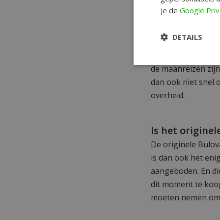
Omega Speed
je de
Google Priv
Officieel werd de
maanhorloge. Dat 
DETAILS
had ook te maken m
De Bulova was dus
de maanreizen zijn
dan ook niet snel 
overheid.
Is het origine
De originele Bulov
is dan ook het eni
aangeboden. En die
dit moment te koop
moeten nemen om 