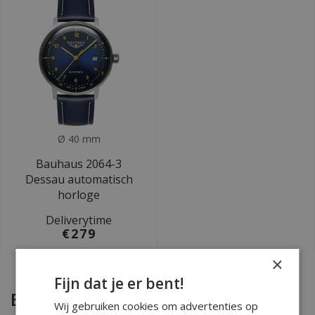
Ø 40 mm
Bauhaus 2064-3
Dessau automatisch
horloge
Deliverytime
€279
×
Fijn dat je er bent!
Bauhaus Dessau
Wij gebruiken cookies om advertenties op