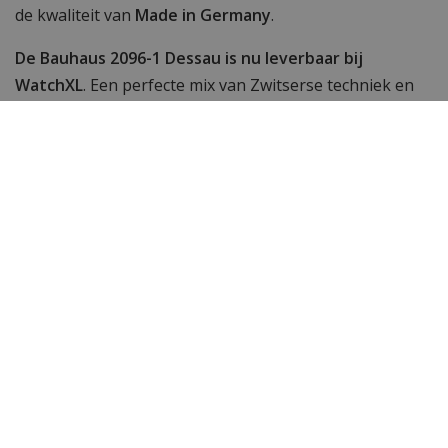
de kwaliteit van
Made in Germany
.
De Bauhaus 2096-1 Dessau is nu leverbaar bij
WatchXL
. Een perfecte mix van Zwitserse techniek en
Duitse elegantie.
Wil je meer horloges zien?
Vind de populairste
Bauhaus horloges
bij
WatchXL
,
jouw Bauhaus dealer. Is een Bauhaus horloge toch
niet wat je zoekt? Bekijk hier
alle horloges van
WatchXL.
Specificaties