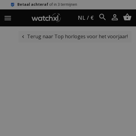
eraf
of in 3 termijnen
Eenvoudig ret
NL / €
Terug naar Top horloges voor het voorjaar!