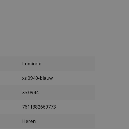
Luminox
xs.0940-blauw
XS.0944
7611382669773
Heren