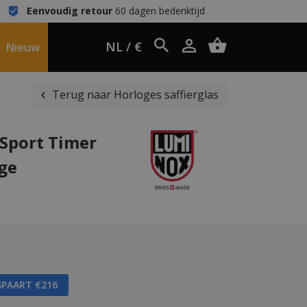
Eenvoudig retour
60 dagen bedenktijd
NL / €
Nieuw
Terug naar Horloges saffierglas
Sport Timer
oge
SPAART €216