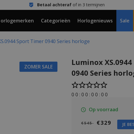
Betaal achteraf
of in 3 termijnen
orlogemerken
Categorieën
Horlogenieuws
Sale
S.0944 Sport Timer 0940 Series horloge
Luminox XS.0944 
ZOMER SALE
0940 Series horl
0
0
:
0
0
:
0
0
:
0
0
Op voorraad
€329
€545
JE BE