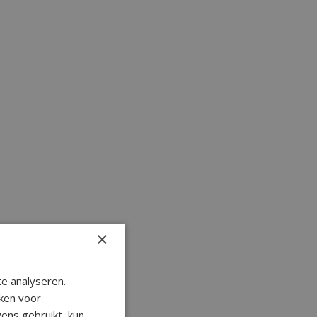
×
e analyseren.
ken voor
ens gebruikt, kun