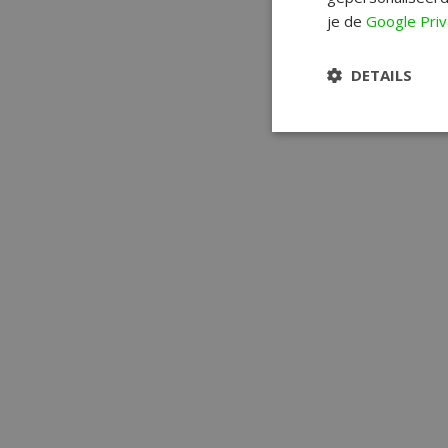
je de
Google Priv
DETAILS