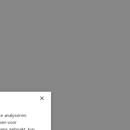
×
e analyseren.
ken voor
ens gebruikt, kun