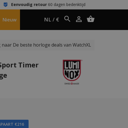
Eenvoudig retour
60 dagen bedenktijd
NL / €
Nieuw
 naar De beste horloge deals van WatchXL
Sport Timer
oge
SPAART €216