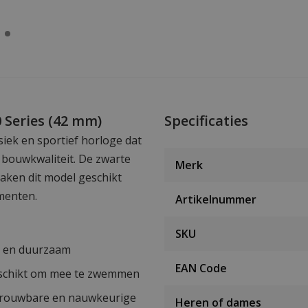
 Series (42 mm)
Specificaties
iek en sportief horloge dat
 bouwkwaliteit. De zwarte
Merk
maken dit model geschikt
omenten.
Artikelnummer
SKU
erk en duurzaam
EAN Code
geschikt om mee te zwemmen
etrouwbare en nauwkeurige
Heren of dames