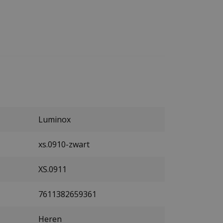
Luminox
xs.0910-zwart
XS.0911
7611382659361
Heren