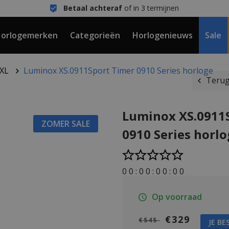
Betaal achteraf
of in 3 termijnen
orlogemerken
Categorieën
Horlogenieuws
Sale
hXL
Luminox XS.0911Sport Timer 0910 Series horloge
Terug
Luminox XS.0911
ZOMER SALE
0910 Series horl
0
0
:
0
0
:
0
0
:
0
0
Op voorraad
€329
€545
JE BE