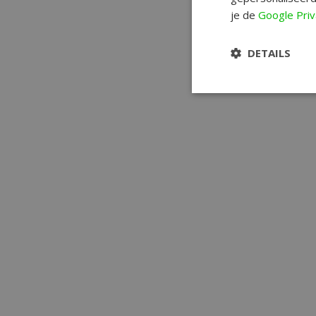
je de
Google Priv
DETAILS