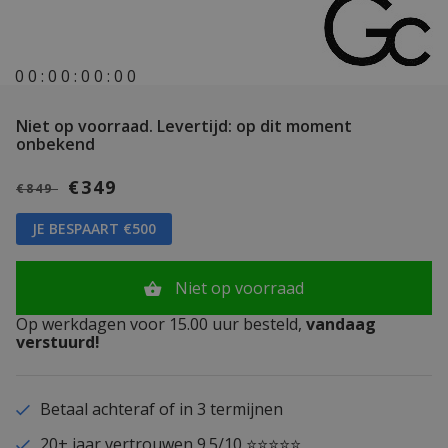
0
0
:
0
0
:
0
0
:
0
0
Niet op voorraad.
Levertijd: op dit moment
onbekend
€349
€849
JE BESPAART €500
Niet op voorraad
Op werkdagen voor 15.00 uur besteld,
vandaag
verstuurd!
Betaal achteraf of in 3 termijnen
20+ jaar vertrouwen 9.5/10 ⭐⭐⭐⭐⭐