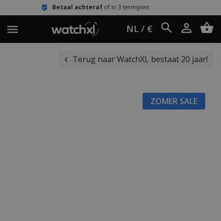
taal achteraf
of in 3 termijnen
Eenv
NL / €
Terug naar WatchXL bestaat 20 jaar!
ZOMER SALE