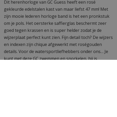
Dit herenhorloge van GC Guess heeft een rosé
gekleurde edelstalen kast van maar liefst 47 mm! Met
zijn mooie lederen horloge band is het een pronkstuk
om je pols. Het oersterke saffierglas beschermt zeer
goed tegen krassen en is super helder zodat je de
wijzerplaat perfect kunt zien. Fijn detail toch? De wijzers
en indexen zijn chique afgewerkt met roségouden
details. Voor de watersportliefhebbers onder ons… Je
kunt met deze GC zwemmen en snorkelen, hij is
namelijk waterdicht tot 10 ATM.
Swiss Made uurwerk
Met de GC X51005G1S heb je een sportief en elegant
horloge. Mét een Swiss Made uurwerk onder de kap!
Een horloge met een volwassen uitstraling en veel
draagcomfort!