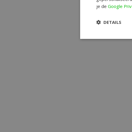
je de
Google Priv
DETAILS