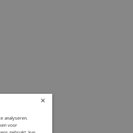
×
e analyseren.
ken voor
ens gebruikt, kun