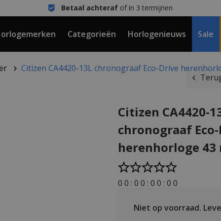
Betaal achteraf
of in 3 termijnen
orlogemerken
Categorieën
Horlogenieuws
Sale
er
Citizen CA4420-13L chronograaf Eco-Drive herenhor
Terug
Citizen CA4420-1
chronograaf Eco-
herenhorloge 4
0
0
:
0
0
:
0
0
:
0
0
Niet op voorraad.
Lever