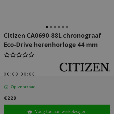
Citizen CA0690-88L chronograaf
Eco-Drive herenhorloge 44 mm
0
0
:
0
0
:
0
0
:
0
0
Op voorraad
€229
Voeg toe aan winkelwagen