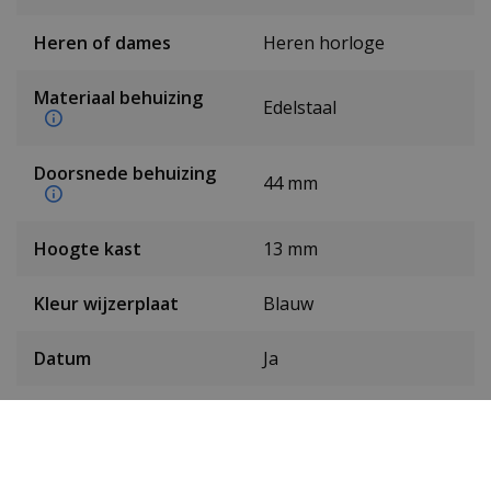
Heren of dames
Heren horloge
Materiaal behuizing
Edelstaal
Doorsnede behuizing
44 mm
Hoogte kast
13 mm
Kleur wijzerplaat
Blauw
Datum
Ja
Secondewijzer
Ja
Chronograaf
Ja