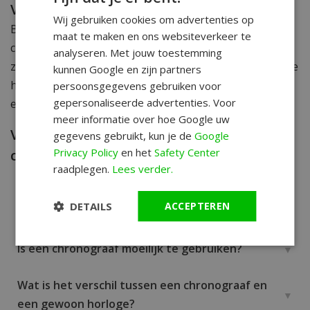
Vind jouw chronograaf bij WatchXL
Wij gebruiken cookies om advertenties op
Bij WatchXL.nl bieden we een gevarieerde collectie
maat te maken en ons websiteverkeer te
chronograafhorloges van bekende horlogemerken
analyseren. Met jouw toestemming
zoals Versace, Citizen, TW Steel, en meer. Bij ons vind je
kunnen Google en zijn partners
het perfecte chronograafhorloge dat past bij jouw stijl
persoonsgegevens gebruiken voor
gepersonaliseerde advertenties. Voor
en behoeften.
meer informatie over hoe Google uw
Veelgestelde vragen over
gegevens gebruikt, kun je de
Google
Privacy Policy
en het
Safety Center
chronograafhorloges
raadplegen.
Lees verder.
DETAILS
ACCEPTEREN
Wat kun je met een chronograafhorloge?
Is een chronograaf moeilijk te gebruiken?
Wat is het verschil tussen een chronograaf en
een gewoon horloge?