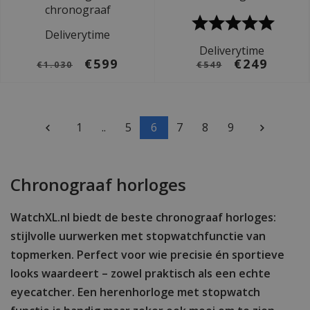
chronograaf
Deliverytime
Deliverytime
€599
€249
€1.030
€549
1
..
5
6
7
8
9
Chronograaf horloges
WatchXL.nl biedt de beste chronograaf horloges:
stijlvolle uurwerken met stopwatchfunctie van
topmerken. Perfect voor wie precisie én sportieve
looks waardeert – zowel praktisch als een echte
eyecatcher. Een herenhorloge met stopwatch