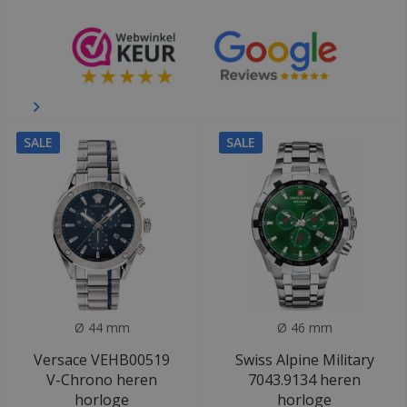
SALE
SALE
Ø 44 mm
Ø 46 mm
Versace VEHB00519
Swiss Alpine Military
V-Chrono heren
7043.9134 heren
horloge
horloge