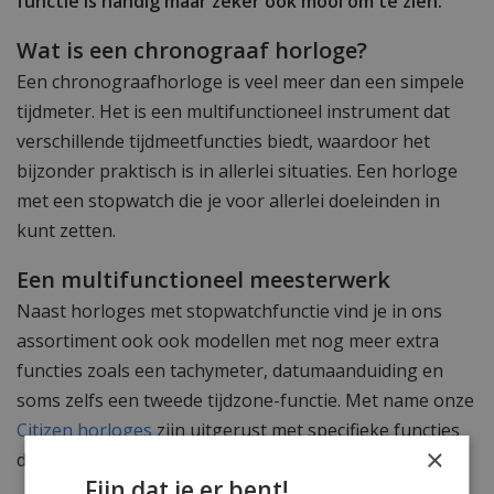
functie is handig maar zeker ook mooi om te zien.
Wat is een chronograaf horloge?
Een chronograafhorloge is veel meer dan een simpele
tijdmeter. Het is een multifunctioneel instrument dat
verschillende tijdmeetfuncties biedt, waardoor het
bijzonder praktisch is in allerlei situaties. Een horloge
met een stopwatch die je voor allerlei doeleinden in
kunt zetten.
Een multifunctioneel meesterwerk
Naast horloges met stopwatchfunctie vind je in ons
assortiment ook ook modellen met nog meer extra
functies zoals een tachymeter, datumaanduiding en
soms zelfs een tweede tijdzone-functie. Met name onze
Citizen horloges
zijn uitgerust met specifieke functies
×
die deze uurwerken uniek maken.
Fijn dat je er bent!