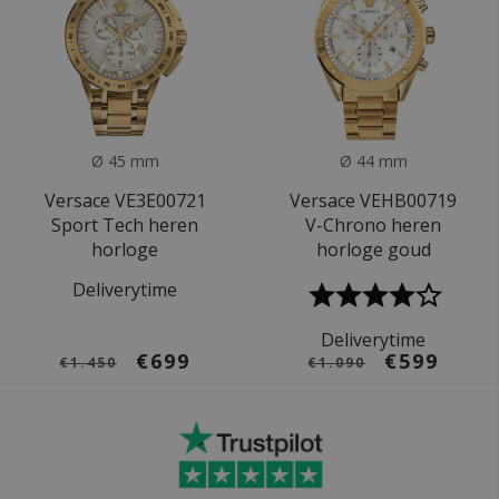
Ø 45 mm
Ø 44 mm
Versace VE3E00721
Versace VEHB00719
Sport Tech heren
V-Chrono heren
horloge
horloge goud
Deliverytime
Deliverytime
€699
€599
€1.450
€1.090