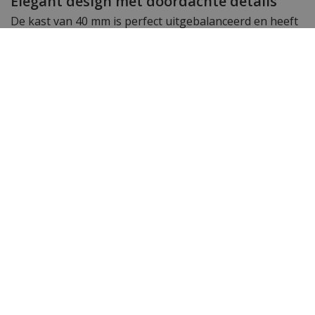
Elegant design met doordachte details
De kast van 40 mm is perfect uitgebalanceerd en heeft
een comfortabele dikte van 12,5 mm. De
zilverkleurige
metalen band
is voorzien van een handige
vlindersluiting met drukknoppen, waardoor het
horloge stevig en veilig om de pols zit. Met een
waterdichtheid tot 10 ATM kun je dit horloge zorgeloos
dragen tijdens het zwemmen of in de regen.
Leverbaar bij WatchXL
Dit horloge is leverbaar bij
WatchXL
, jouw specialist in
Bulova horloges. Kies voor een stijlvol statement met
de Bulova Classic 96B463.