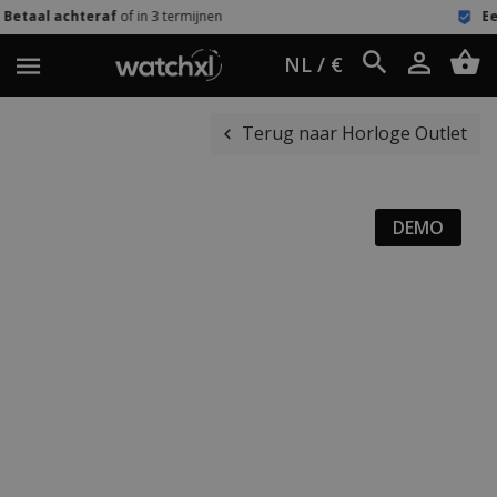
in 3 termijnen
Eenvoudig retour
60 d
NL / €
Terug naar Horloge Outlet
DEMO