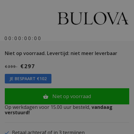
0
0
:
0
0
:
0
0
:
0
0
Niet op voorraad.
Levertijd: niet meer leverbaar
€297
€399
JE BESPAART €102
Niet op voorraad
Op werkdagen voor 15.00 uur besteld,
vandaag
verstuurd!
Betaal achteraf of in 3 termijnen