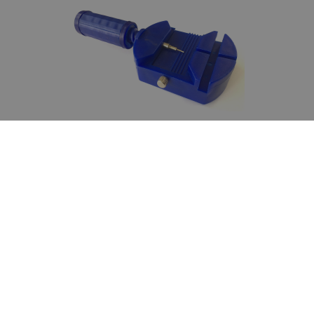
Dit Bulova horloge wordt door WatchXL geleverd met
een horlogebandinkorter waarmee je de horlogeband
zelf op maat kunt maken. Als Bulova dealer garanderen
we je dat je een goed ingesteld Bulova horloge
ontvangt. Mocht er iets met jouw nieuwe horloge zijn
dan kun je altijd bij ons terecht.
Wil je meer horloges zien?