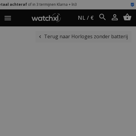
termijnen Klarna + ln3
Eenvoudig retour
60 
NL / €
Terug naar Horloges zonder batterij