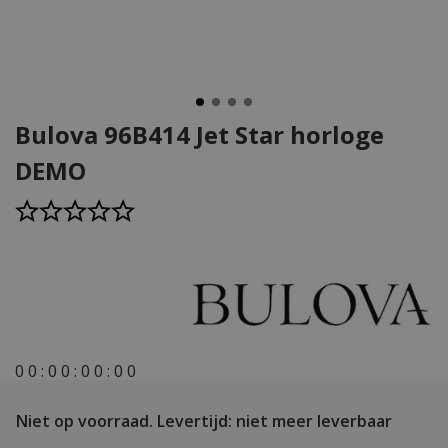
Bulova 96B414 Jet Star horloge
DEMO
0
0
:
0
0
:
0
0
:
0
0
Niet op voorraad.
Levertijd: niet meer leverbaar