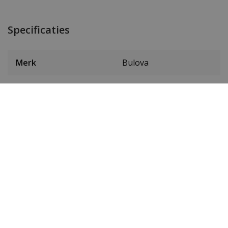
Specificaties
Merk
Bulova
SKU
96B414d
EAN Code
7613077594360
Heren of dames
Heren horloge
Materiaal behuizing
Edelstaal
Kleur behuizing
Zilver
Doorsnede behuizing