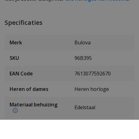
Specificaties
Merk
Bulova
SKU
96B395
EAN Code
7613077592670
Heren of dames
Heren horloge
Materiaal behuizing
Edelstaal
Kleur behuizing
Zilver