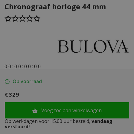
Chronograaf horloge 44 mm
0
0
:
0
0
:
0
0
:
0
0
Op voorraad
€329
Voeg toe aan winkelwagen
Op werkdagen voor 15.00 uur besteld,
vandaag
verstuurd!