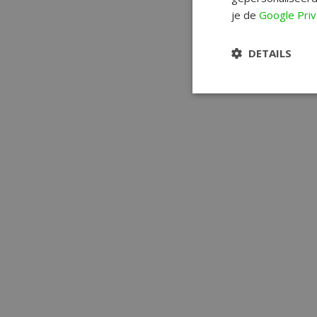
je de
Google Priv
DETAILS