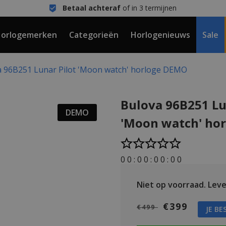
Betaal achteraf
of in 3 termijnen
orlogemerken
Categorieën
Horlogenieuws
Sale
a 96B251 Lunar Pilot 'Moon watch' horloge DEMO
Bulova 96B251 Lu
DEMO
'Moon watch' ho
0
0
:
0
0
:
0
0
:
0
0
Niet op voorraad.
Lever
€399
€499
JE BE