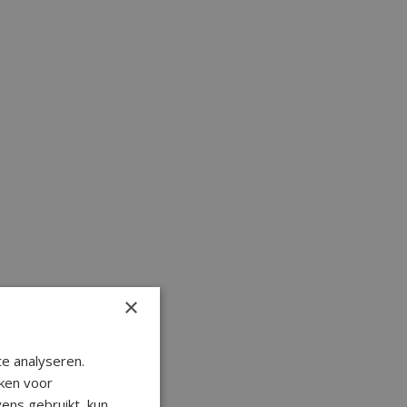
×
e analyseren.
ken voor
ens gebruikt, kun