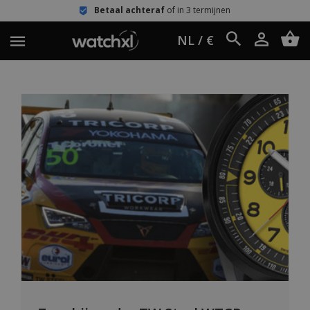
Betaal achteraf
of in 3 termijnen
NL / €