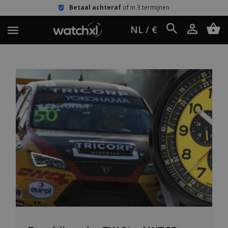
Betaal achteraf
of in 3 termijnen
NL / €