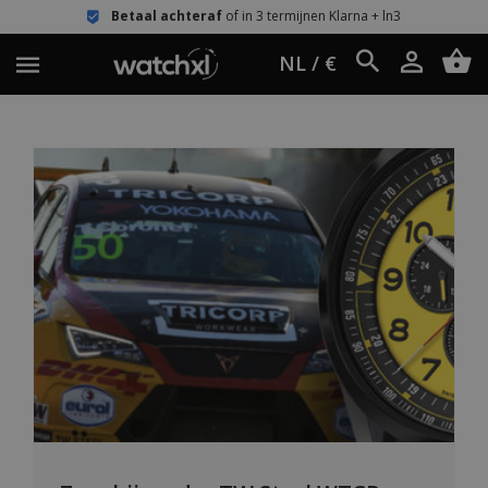
Betaal achteraf
of in 3 termijnen Klarna + ln3
NL / €