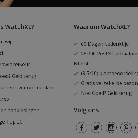
is WatchXL?
Waarom WatchXL?
jn wij
60 Dagen bedenktijd
ct
>5.000 PostNL afhaalpu
NL+BE
ebwinkelKeur
(9,5/10) klantbeoordelin
goed? Geld terug
Gratis verzekerde bezor
lanten over ons denken
Niet Goed? Geld terug!
ures
Volg ons
s en aanbiedingen
ge Top 20