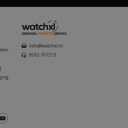
info@watchxl.nl
nten
0592-707213
g
ging