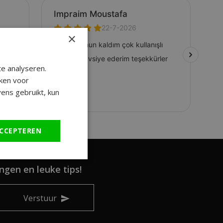
×
e analyseren.
ken voor
ens gebruikt, kun
CCEPTEREN
ngen en leuke tips!
Verstuur