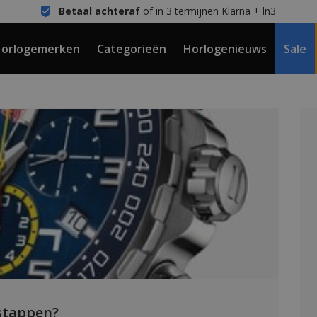
Betaal achteraf
of in 3 termijnen Klarna + ln3
orlogemerken
Categorieën
Horlogenieuws
Sale
stappen?