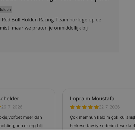
Holden
l Red Bull Holden Racing Team horloge op de
ist, maar we praten je onmiddellijk bij!