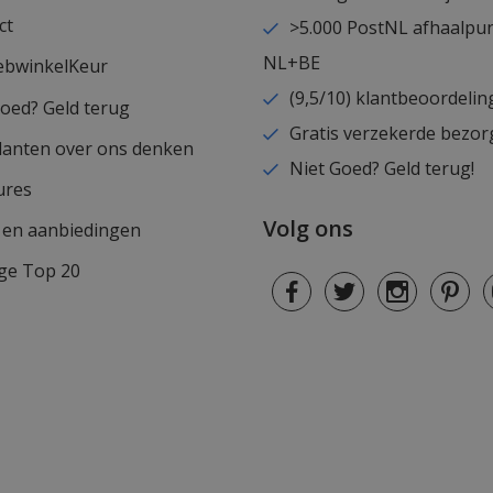
ct
>5.000 PostNL afhaalpu
NL+BE
ebwinkelKeur
(9,5/10) klantbeoordelin
goed? Geld terug
Gratis verzekerde bezor
lanten over ons denken
Niet Goed? Geld terug!
ures
Volg ons
s en aanbiedingen
ge Top 20