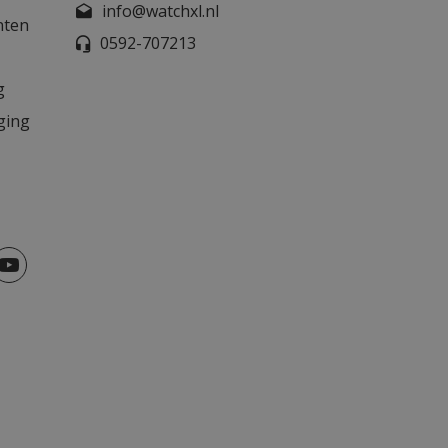
info@watchxl.nl
nten
0592-707213
g
ging