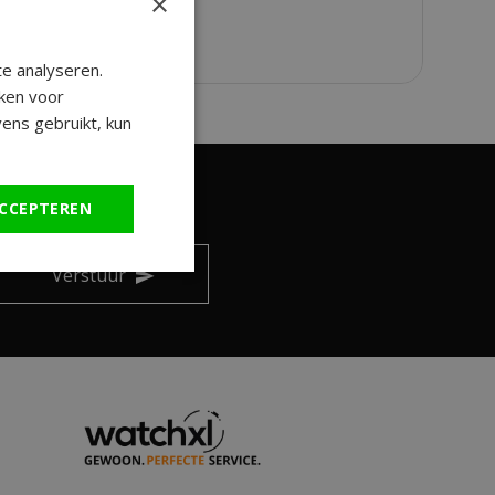
×
e analyseren.
ken voor
ens gebruikt, kun
CCEPTEREN
ngen en leuke tips!
Verstuur