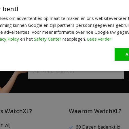
r bent!
okies om advertenties op maat te maken en ons websiteverkeer t
ming kunnen Google en zijn partners persoonsgegevens gebrui
e advertenties. Voor meer informatie over hoe Google uw gegev
acy Policy
en het
Safety Center
raadplegen.
Lees verder.
A
Schrijf je in en ontvang unieke aanbiedi
is WatchXL?
Waarom WatchXL?
jn wij
60 Dagen bedenktijd