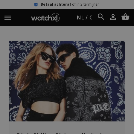
Betaal achteraf
of in 3 termijnen
NL / €