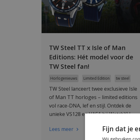
TW Steel TT x Isle of Man
Editions: Hét model voor de
TW Steel fan!
Horlogenieuws
Limited Edition
tw steel
TW Steel lanceert twee exclusieve Isle
of Man TT horloges – limited editions
vol race-DNA, lef en stijl. Ontdek de
unieke VS128 en VAS1 bij WatchXL!
Fijn dat je e
Lees meer
Wij gebruiken co