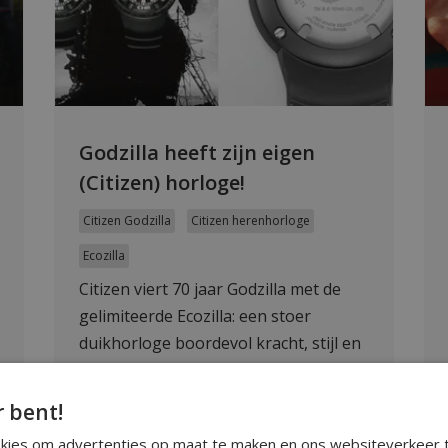
Godzilla heeft zijn eigen
(Citizen) horloge!
Citizen Godzilla
Citizen herenhorloge
Ecozilla
Citizen viert 70 jaar Godzilla met de
gelimiteerde Ecozilla: een stoer
duikhorloge boordevol kracht, stijl en
unieke details. Nu verkrijgbaar bij
WatchXL.
r bent!
Lees meer
okies om advertenties op maat te maken en ons websiteverkeer t