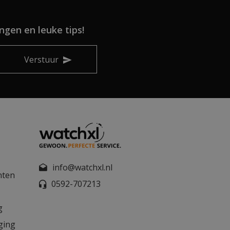
ngen en leuke tips!
Verstuur
info@watchxl.nl
nten
0592-707213
g
ging