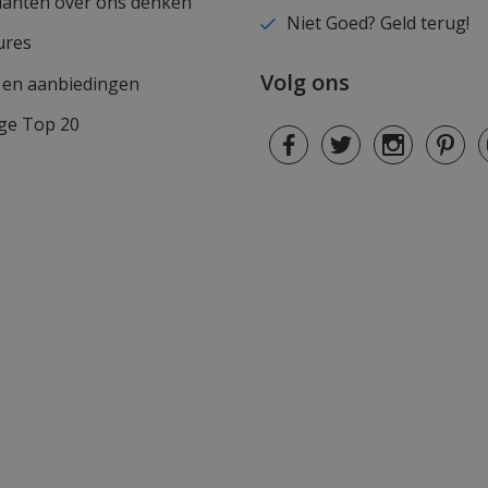
lanten over ons denken
Niet Goed? Geld terug!
ures
Volg ons
s en aanbiedingen
ge Top 20