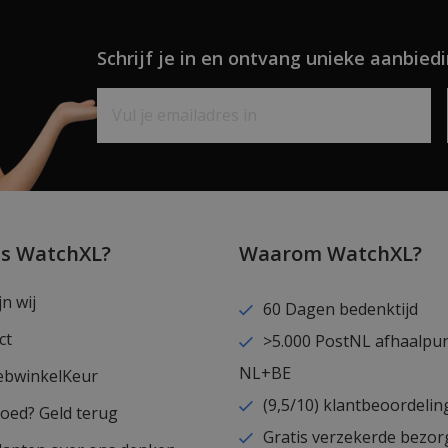
Schrijf je in en ontvang unieke aanbiedi
is WatchXL?
Waarom WatchXL?
jn wij
60 Dagen bedenktijd
ct
>5.000 PostNL afhaalpu
NL+BE
ebwinkelKeur
(9,5/10) klantbeoordelin
goed? Geld terug
Gratis verzekerde bezor