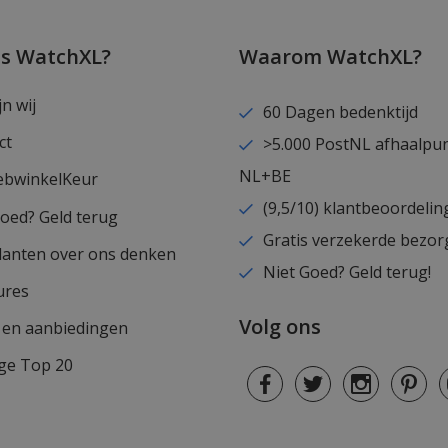
is WatchXL?
Waarom WatchXL?
jn wij
60 Dagen bedenktijd
ct
>5.000 PostNL afhaalpu
NL+BE
ebwinkelKeur
(9,5/10) klantbeoordelin
goed? Geld terug
Gratis verzekerde bezor
lanten over ons denken
Niet Goed? Geld terug!
ures
Volg ons
s en aanbiedingen
ge Top 20