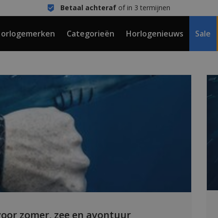
Betaal achteraf
of in 3 termijnen
orlogemerken
Categorieën
Horlogenieuws
Sale
voor zomer, zee en avontuur