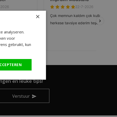
×
e analyseren.
ken voor
ens gebruikt, kun
CCEPTEREN
ngen en leuke tips!
Verstuur