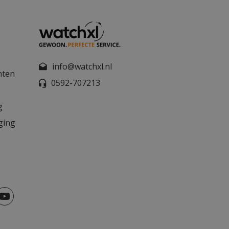
info@watchxl.nl
nten
0592-707213
g
ging