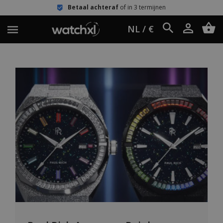
Betaal achteraf
of in 3 termijnen
NL / €