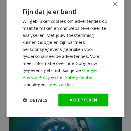
×
8 redenen waarom je een Citizen
Fijn dat je er bent!
horloge wil hebben
Wij gebruiken cookies om advertenties op
maat te maken en ons websiteverkeer te
Citizen Eco-Drive
Citizen Horloge
analyseren. Met jouw toestemming
Citizen Promaster
kunnen Google en zijn partners
Citizen horloges hebben heel wat andere
persoonsgegevens gebruiken voor
gepersonaliseerde advertenties. Voor
horloges niet hebben. Tijd om verliefd te
meer informatie over hoe Google uw
worden op deze bijzondere uurwerken. 8
gegevens gebruikt, kun je de
Google
redenen waarom je een Citizen horloge wil
Privacy Policy
en het
Safety Center
hebben.
raadplegen.
Lees verder.
Lees meer
DETAILS
ACCEPTEREN