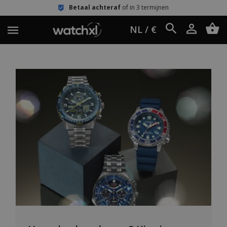
Betaal achteraf
of in 3 termijnen
NL / €