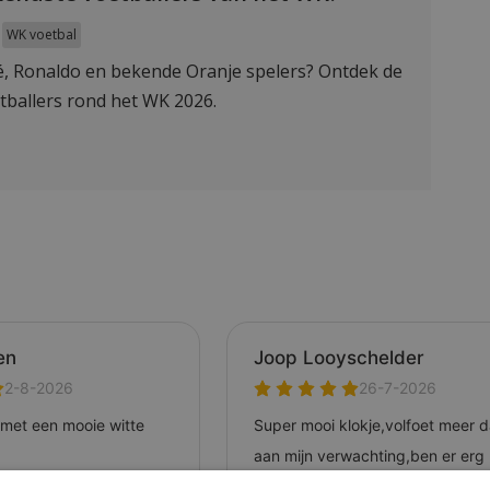
WK voetbal
, Ronaldo en bekende Oranje spelers? Ontdek de
tballers rond het WK 2026.