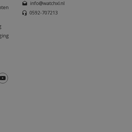
info@watchxl.nl
nten
0592-707213
g
ging