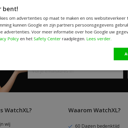
r bent!
okies om advertenties op maat te maken en ons websiteverkeer t
ming kunnen Google en zijn partners persoonsgegevens gebrui
e advertenties. Voor meer informatie over hoe Google uw gegev
acy Policy
en het
Safety Center
raadplegen.
Lees verder.
A
Schrijf je in en ontvang unieke aanbiedi
is WatchXL?
Waarom WatchXL?
jn wij
60 Dagen bedenktijd