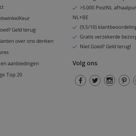
ct
>5.000 PostNL afhaalpu
NL+BE
ebwinkelKeur
(9,5/10) klantbeoordelin
goed? Geld terug
Gratis verzekerde bezor
lanten over ons denken
Niet Goed? Geld terug!
ures
Volg ons
s en aanbiedingen
ge Top 20