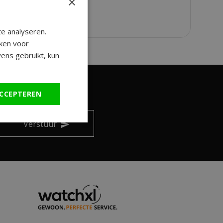
×
e analyseren.
ken voor
ens gebruikt, kun
CCEPTEREN
ngen en leuke tips!
Verstuur