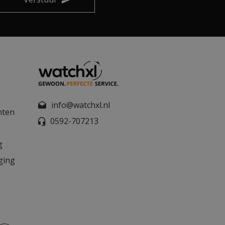
info@watchxl.nl
nten
0592-707213
g
ging