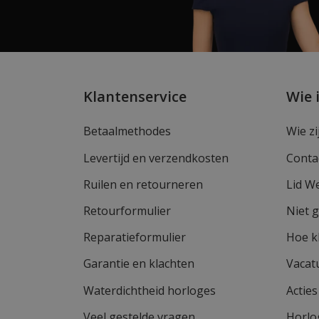
Klantenservice
Wie 
Betaalmethodes
Wie zi
Levertijd en verzendkosten
Conta
Ruilen en retourneren
Lid W
Retourformulier
Niet 
Reparatieformulier
Hoe k
Garantie en klachten
Vacat
Waterdichtheid horloges
Actie
Veel gestelde vragen
Horlo