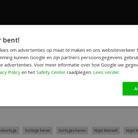
r bent!
okies om advertenties op maat te maken en ons websiteverkeer t
ming kunnen Google en zijn partners persoonsgegevens gebrui
l Mansell horloge besteld?
e advertenties. Voor meer informatie over hoe Google uw gegev
eïnvloeden hoor, maar.... Hij is zo ontzettend mooi! Alle gekh
acy Policy
en het
Safety Center
raadplegen.
Lees verder.
re Swiss Volante jou wel wat of wil je weten wat de specs en d
site>
A
 Verstappen horloge'
enhorloge
horloge heren
horloges heren
Nigel Mansell
Nigel 