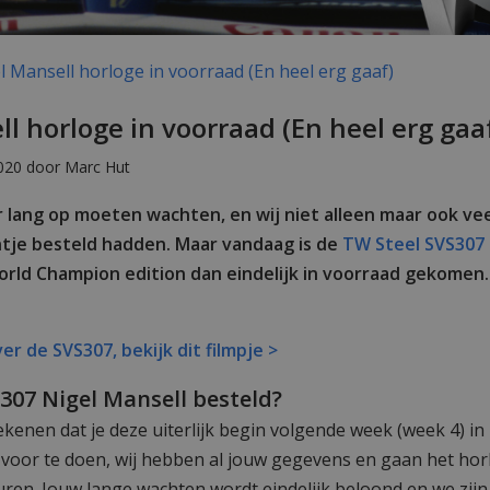
 Mansell horloge in voorraad (En heel erg gaaf)
l horloge in voorraad (En heel erg gaa
020 door Marc Hut
lang op moeten wachten, en wij niet alleen maar ook ve
ntje besteld hadden. Maar vandaag is de
TW Steel SVS307 
orld Champion edition dan eindelijk in voorraad gekomen.
!
er de SVS307, bekijk dit filmpje >
S307 Nigel Mansell besteld?
ekenen dat je deze uiterlijk begin volgende week (week 4) in
s voor te doen, wij hebben al jouw gegevens en gaan het ho
en. Jouw lange wachten wordt eindelijk beloond en we zijn bl