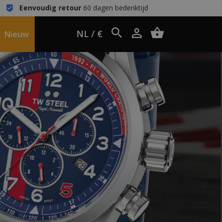
Eenvoudig retour
60 dagen bedenktijd
NL / €
Nieuw