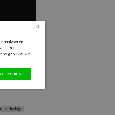
×
e analyseren.
ken voor
ens gebruikt, kun
eid op een stokje:
etails zijn kijk dan
CCEPTEREN
Mansell horloge