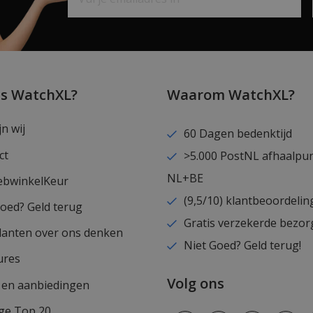
is WatchXL?
Waarom WatchXL?
jn wij
60 Dagen bedenktijd
ct
>5.000 PostNL afhaalpu
NL+BE
ebwinkelKeur
(9,5/10) klantbeoordelin
goed? Geld terug
Gratis verzekerde bezor
lanten over ons denken
Niet Goed? Geld terug!
ures
Volg ons
s en aanbiedingen
ge Top 20