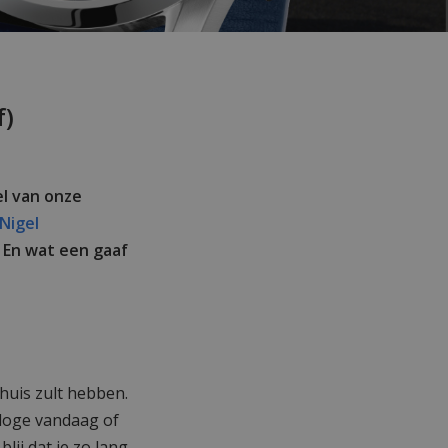
f)
el van onze
Nigel
 En wat een gaaf
 huis zult hebben.
rloge vandaag of
ij dat je zo lang