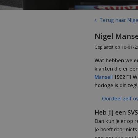
Terug naar Nigel
Nigel Mansel
Geplaatst op 16-01-2
Wat hebben we er 
klanten die er ee
Mansell
1992 F1 W
horloge is dit zeg
Oordeel zelf ov
Heb jij een SV
Dan kun je er op r
Je hoeft daar niet
morgen nog verstur