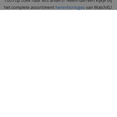
Toch op zoek naar iets anders? Neem dan een kijkje bij
het complete assortiment
herenhorloges
van WatchXL!
Specificaties
Merk
Zeppelin
SKU
88883
EAN Code
4041338888836
Heren of dames
Heren
Materiaal behuizing
Edelstaal
Kleur behuizing
Zilver