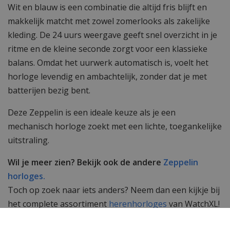
Wit en blauw is een combinatie die altijd fris blijft en
makkelijk matcht met zowel zomerlooks als zakelijke
kleding. De 24 uurs weergave geeft snel overzicht in je
ritme en de kleine seconde zorgt voor een klassieke
balans. Omdat het uurwerk automatisch is, voelt het
horloge levendig en ambachtelijk, zonder dat je met
batterijen bezig bent.
Deze Zeppelin is een ideale keuze als je een
mechanisch horloge zoekt met een lichte, toegankelijke
uitstraling.
Wil je meer zien? Bekijk ook de andere
Zeppelin
horloges.
Toch op zoek naar iets anders? Neem dan een kijkje bij
het complete assortiment
herenhorloges
van WatchXL!