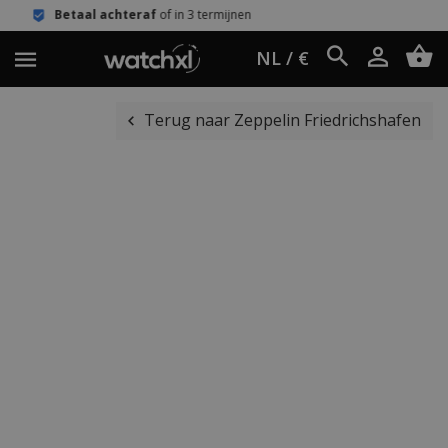
hteraf
of in 3 termijnen
Eenvoudig re
NL / €
Terug naar Zeppelin Friedrichshafen