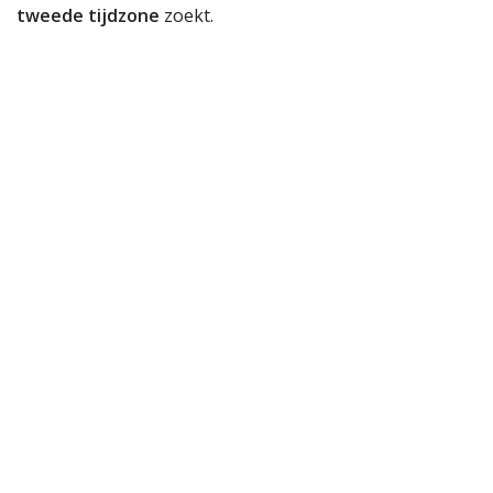
tweede tijdzone
zoekt.
Specificaties
Merk
Zeppelin
Artikelnummer
8468-Blauw
SKU
84683
EAN Code
4041338846836
SKU
84683
Heren of dames
Heren