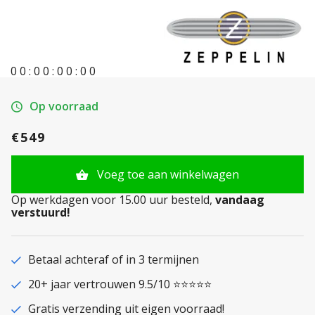
0
0
:
0
0
:
0
0
:
0
0
Op voorraad
€549
Voeg toe aan winkelwagen
Op werkdagen voor 15.00 uur besteld,
vandaag
verstuurd!
Betaal achteraf of in 3 termijnen
20+ jaar vertrouwen 9.5/10 ⭐⭐⭐⭐⭐
Gratis verzending uit eigen voorraad!