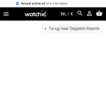
 achteraf
of in 3 termijnen
Eenvoudi
NL / €
Terug naar Zeppelin Atlantic